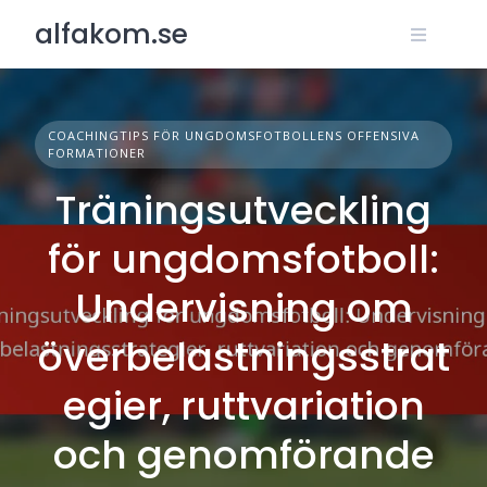
Skip
alfakom.se
to
content
COACHINGTIPS FÖR UNGDOMSFOTBOLLENS OFFENSIVA
FORMATIONER
Träningsutveckling
för ungdomsfotboll:
Undervisning om
överbelastningsstrat
egier, ruttvariation
och genomförande