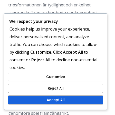
tripsformationen är tydlighet och enkelhet
avgörande. Tränare bör bryta ner koncepten i
hanterbara delar, vilket säkerställer att spelarna
We respect your privacy
förstår sina roller inom formationen.
Cookies help us improve your experience,
deliver personalized content, and analyze
Använd visuella hjälpmedel, såsom diagram och
traffic. You can choose which cookies to allow
videoklipp, för att illustrera formationen och
by clicking
Customize
. Click
Accept All
to
rutter. Detta hjälper unga idrottare att bättre
consent or
Reject All
to decline non-essential
förstå de strategiska elementen i
cookies.
tripsformationen.
Customize
Uppmuntra öppen kommunikation bland spelarna
Reject All
under träningen. Detta främjar lagarbete och gör
att idrottarna kan uttrycka sin förståelse för
Accept All
formationen, vilket är avgörande för att
genomföra spel framgångsrikt.