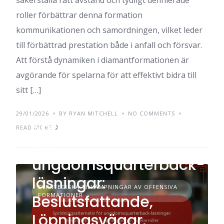
roller förbättrar denna formation
kommunikationen och samordningen, vilket leder
till förbättrad prestation både i anfall och försvar.
Att förstå dynamiken i diamantformationen är
avgörande för spelarna för att effektivt bidra till
sitt […]
29/01/2026
BY RYAN MITCHELL
NO COMMENTS
Spridningsalternativ
READ MORE
för
ungdomsquarterback-
läsningar:
STRATEGISKA TILLÄMPNINGAR AV OFFENSIVA
FORMATIONER
Beslutsfattande,
Löpningsvägar,