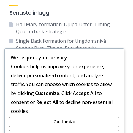
Senaste inlägg
Hail Mary-formation: Djupa rutter, Timing,
Quarterback-strategier
Single Back Formation för Ungdomsnivå
Snabba Pass: Timing, Ruttalternativ,
Quarterbackroller
We respect your privacy
Coaching I Formation för Ungdomsfotboll:
Cookies help us improve your experience,
Undervisning i Positionering,
deliver personalized content, and analyze
Blockeringstekniker, Spelarroller
traffic. You can choose which cookies to allow
Buntbildning för avvikelser: Justering,
by clicking
Customize
. Click
Accept All
to
Ruttvariation, Defensiva svar
consent or
Reject All
to decline non-essential
Single Back Formation: Avstånd,
cookies.
Blockeringsscheman, Mångsidighet
Customize