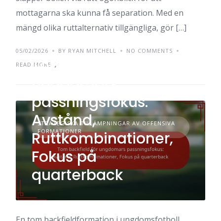
mottagarna ska kunna få separation. Med en
mängd olika ruttalternativ tillgängliga, gör […]
05/02/2026
BY RYAN MITCHELL
NO COMMENTS
Tom backfield för
READ MORE
ungdomars
passningsfokus:
Avstånd,
STRATEGISKA TILLÄMPNINGAR AV OFFENSIVA
FORMATIONER
Ruttkombinationer,
Fokus på
quarterback
En tom backfieldformation i ungdomsfotboll