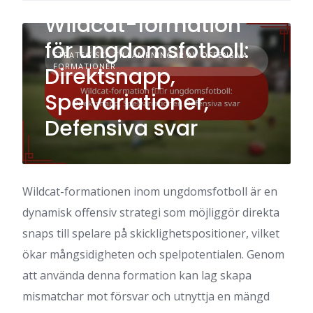
Wildcat-formation
för ungdomsfotboll:
STRATEGISKA TILLÄMPNINGAR AV OFFENSIVA
FORMATIONER
Direktsnapp,
Spelvariationer,
Defensiva svar
Wildcat-formationen inom ungdomsfotboll är en
dynamisk offensiv strategi som möjliggör direkta
snaps till spelare på skicklighetspositioner, vilket
ökar mångsidigheten och spelpotentialen. Genom
att använda denna formation kan lag skapa
mismatchar mot försvar och utnyttja en mängd