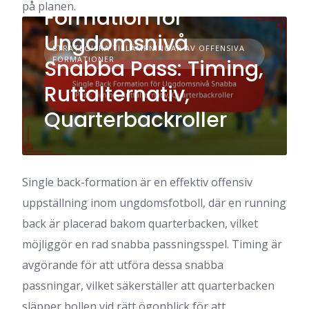
på planen.
Formation för
Ungdomsnivå
STRATEGISKA TILLÄMPNINGAR AV OFFENSIVA
FORMATIONER
Snabba Pass: Timing,
Ruttalternativ,
Quarterbackroller
Single back-formation är en effektiv offensiv
uppställning inom ungdomsfotboll, där en running
back är placerad bakom quarterbacken, vilket
möjliggör en rad snabba passningsspel. Timing är
avgörande för att utföra dessa snabba
passningar, vilket säkerställer att quarterbacken
släpper bollen vid rätt ögonblick för att