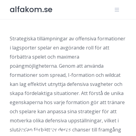
Skip
alfakom.se
to
content
Strategiska tillämpningar av offensiva formationer
i lagsporter spelar en avgörande roll för att
förbättra spelet och maximera
poängmöjligheterna. Genom att använda
formationer som spread, I-formation och wildcat
kan lag effektivt utnyttja defensiva svagheter och
skapa fördelaktiga situationer. Att förstå de unika
egenskaperna hos varje formation gör att tränare
och spelare kan anpassa sina strategier för att
motverka olika defensiva uppställningar, vilket i
slutändan förbättrar deras chanser till framgång
Single Back