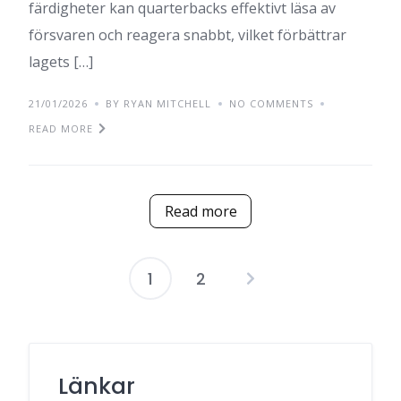
färdigheter kan quarterbacks effektivt läsa av
försvaren och reagera snabbt, vilket förbättrar
lagets […]
21/01/2026
BY RYAN MITCHELL
NO COMMENTS
READ MORE
Read more
1
2
Posts
pagination
Länkar