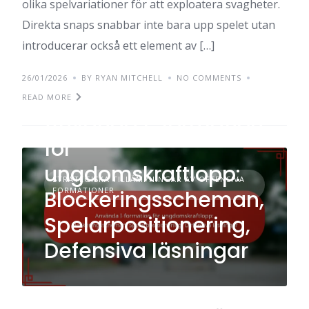
olika spelvariationer för att exploatera svagheter.
Direkta snaps snabbar inte bara upp spelet utan
introducerar också ett element av […]
26/01/2026
BY RYAN MITCHELL
NO COMMENTS
READ MORE
Använda I-formation
för
ungdomskraftlopp:
STRATEGISKA TILLÄMPNINGAR AV OFFENSIVA
FORMATIONER
Blockeringsscheman,
Spelarpositionering,
Defensiva läsningar