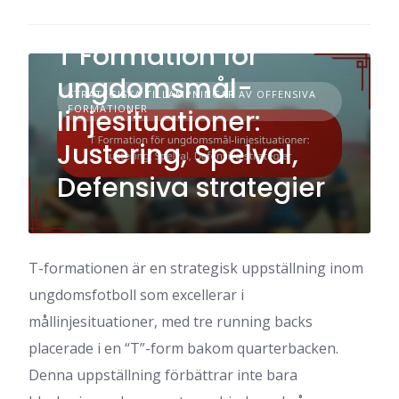
T Formation för
ungdomsmål-
STRATEGISKA TILLÄMPNINGAR AV OFFENSIVA
FORMATIONER
linjesituationer:
Justering, Spelval,
Defensiva strategier
T-formationen är en strategisk uppställning inom
ungdomsfotboll som excellerar i
mållinjesituationer, med tre running backs
placerade i en “T”-form bakom quarterbacken.
Denna uppställning förbättrar inte bara