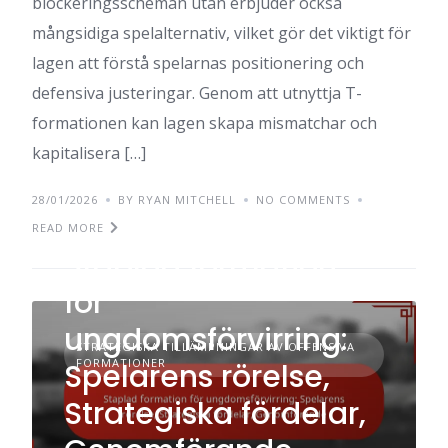
blockeringsscheman utan erbjuder också
mångsidiga spelalternativ, vilket gör det viktigt för
lagen att förstå spelarnas positionering och
defensiva justeringar. Genom att utnyttja T-
formationen kan lagen skapa mismatchar och
kapitalisera […]
28/01/2026
BY RYAN MITCHELL
NO COMMENTS
READ MORE
Staplad formation
för
ungdomsförvirring:
STRATEGISKA TILLÄMPNINGAR AV OFFENSIVA
FORMATIONER
Spelarens rörelse,
Strategiska fördelar,