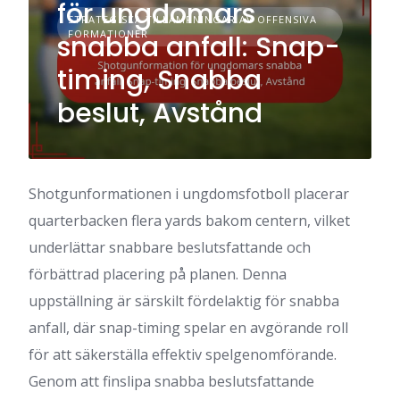
för ungdomars
STRATEGISKA TILLÄMPNINGAR AV OFFENSIVA
FORMATIONER
snabba anfall: Snap-
timing, Snabba
beslut, Avstånd
Shotgunformationen i ungdomsfotboll placerar
quarterbacken flera yards bakom centern, vilket
underlättar snabbare beslutsfattande och
förbättrad placering på planen. Denna
uppställning är särskilt fördelaktig för snabba
anfall, där snap-timing spelar en avgörande roll
för att säkerställa effektiv spelgenomförande.
Genom att finslipa snabba beslutsfattande