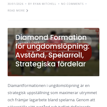
30/01/2026
BY RYAN MITCHELL
NO COMMENTS
READ MORE
Diamond Formation
STRATEGISKA TILLÄMPNINGAR AV OFFENSIVA
FORMATIONER
för ungdomslöpning:
Avstånd, Spelarroll,
Strategiska fördelar
Diamantformationen i ungdomslöpning är en
strategisk uppställning som maximerar utrymmet
och främjar lagarbete bland spelarna. Genom att
säkerställa rätt avstånd och tydligt definierade