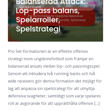
Balanserad Attack:
STRATEGISKA TILLÄMPNINGAR AV OFFENSIVA
FORMATIONER
Löp-pass balans,
Spelarroller,
Spelstrategi
Pro Set-formationen är en effektiv offensiv
strategi inom ungdomsfotboll som främjar en
balanserad ansats mellan löp- och passningsspel.
Genom att inkludera två running backs och två
wide receivers gör denna formation det möjligt för
lag att anpassa sin spelstrategi för att utnyttja
defensiva svagheter, samtidigt som varje spelares
roll är avgörande för att upprätthålla offensiv […]