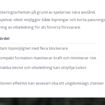
ockeringsscheman på grund av spelarnas nära avstånd.
spelval, vilket möjliggör både löpningar och korta passninga
ing av vilseledning för att förvirra försvarare.
ördel
tark löpmöjlighet med flera blockerare.
ompakt formation maximerar kraft och minimerar risk.
nabba beslut och vilseledning kan utnyttja luckor.
ationen effektivt kan avsevärt öka ett ungdomslags chanser 