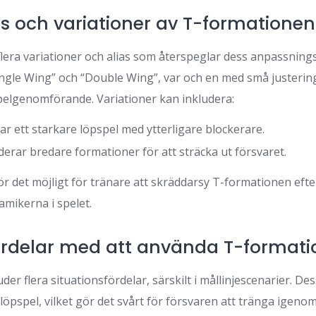
as och variationer av T-formationen
lera variationer och alias som återspeglar dess anpassning
ngle Wing” och “Double Wing”, var och en med små justerin
pelgenomförande. Variationer kan inkludera:
r ett starkare löpspel med ytterligare blockerare.
derar bredare formationer för att sträcka ut försvaret.
r det möjligt för tränare att skräddarsy T-formationen efter
amikerna i spelet.
ördelar med att använda T-format
er flera situationsfördelar, särskilt i mållinjescenarier. D
 löpspel, vilket gör det svårt för försvaren att tränga igeno