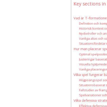
Key sections in 
Vad är T-formationen
Definition och kom
Historisk kontext o
Nyckelroller och an
Vanliga alias och v
Situationsfördelar
Hur man placerar spe
Optimal spelpositio
Justeringar basera
Visuella hjälpmede
Vanliga placerings
Vilka spel fungerar 
Högpoängsspel som
Situationsbaserat 
Fallstudier av fra
Spelvariationer oc
Vilka defensiva stra
Effektiva defensiv