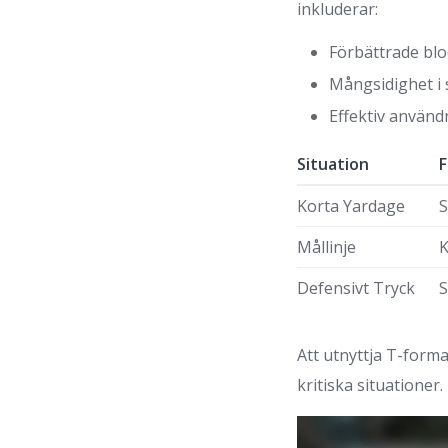
inkluderar:
Förbättrade bl
Mångsidighet i 
Effektiv användn
Situation
F
Korta Yardage
S
Mållinje
K
Defensivt Tryck
S
Att utnyttja T-form
kritiska situationer.