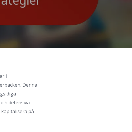
ar i
rterbacken. Denna
gsidiga
g och defensiva
kapitalisera på