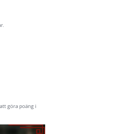
r.
att göra poäng i