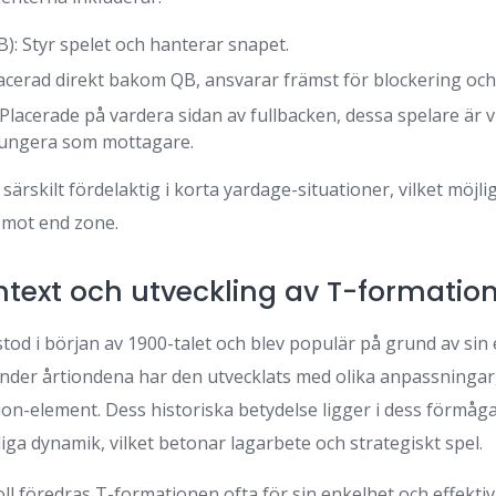
): Styr spelet och hanterar snapet.
Placerad direkt bakom QB, ansvarar främst för blockering och
Placerade på vardera sidan av fullbacken, dessa spelare är v
fungera som mottagare.
ärskilt fördelaktig i korta yardage-situationer, vilket möjl
r mot end zone.
ontext och utveckling av T-formatio
d i början av 1900-talet och blev populär på grund av sin e
nder årtiondena har den utvecklats med olika anpassningar, 
ion-element. Dess historiska betydelse ligger i dess förmåga 
iga dynamik, vilket betonar lagarbete och strategiskt spel.
föredras T-formationen ofta för sin enkelhet och effektivit