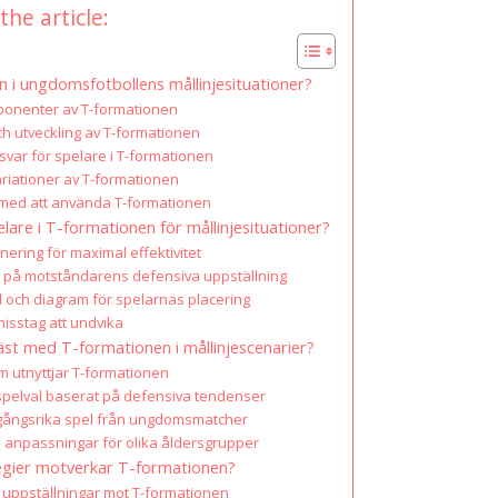
the article:
 i ungdomsfotbollens mållinjesituationer?
ponenter av T-formationen
ch utveckling av T-formationen
svar för spelare i T-formationen
ariationer av T-formationen
 med att använda T-formationen
lare i T-formationen för mållinjesituationer?
nering för maximal effektivitet
t på motståndarens defensiva uppställning
l och diagram för spelarnas placering
misstag att undvika
bäst med T-formationen i mållinjescenarier?
 utnyttjar T-formationen
spelval baserat på defensiva tendenser
mgångsrika spel från ungdomsmatcher
h anpassningar för olika åldersgrupper
tegier motverkar T-formationen?
a uppställningar mot T-formationen