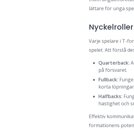
lättare för unga spe
Nyckelrolle
Varje spelare i T-fo
spelet. Att förstå 
Quarterback:
A
på försvaret.
Fullback:
Funger
korta löpningar
Halfbacks:
Funge
hastighet och s
Effektiv kommunikat
formationens potent