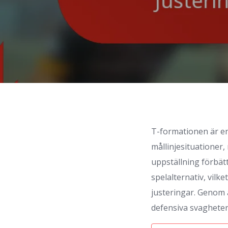
T-formationen är en
mållinjesituationer
uppställning förbät
spelalternativ, vilk
justeringar. Genom 
defensiva svagheter,