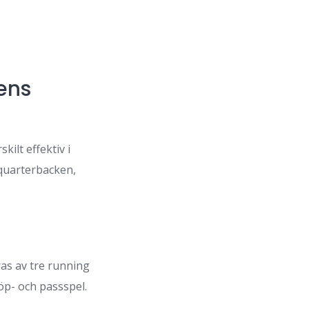
ens
ilt effektiv i
quarterbacken,
as av tre running
öp- och passspel.