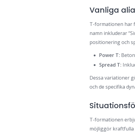
Vanliga ali
T-formationen har f
namn inkluderar “Si
positionering och s
Power T:
Betona
Spread T:
Inklu
Dessa variationer gö
och de specifika dyn
Situationsf
T-formationen erbjud
möjliggör kraftfulla