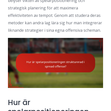
belyser vikten av spelarpositionering och
strategisk planering för att maximera
effektiviteten av tempot. Genom att studera deras
metoder kan andra lag lära sig hur man integrerar
liknande strategier i sina egna offensiva scheman.
Hur är