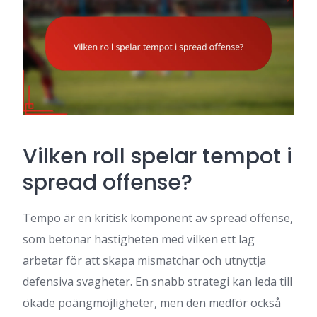
Vilken roll spelar tempot i
spread offense?
Tempo är en kritisk komponent av spread offense,
som betonar hastigheten med vilken ett lag
arbetar för att skapa mismatchar och utnyttja
defensiva svagheter. En snabb strategi kan leda till
ökade poängmöjligheter, men den medför också