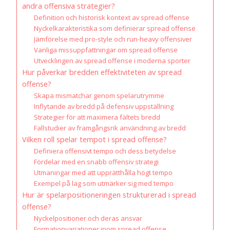
andra offensiva strategier?
Definition och historisk kontext av spread offense
Nyckelkarakteristika som definierar spread offense
Jämförelse med pro-style och run-heavy offensiver
Vanliga missuppfattningar om spread offense
Utvecklingen av spread offense i moderna sporter
Hur påverkar bredden effektiviteten av spread
offense?
Skapa mismatchar genom spelarutrymme
Inflytande av bredd på defensiv uppställning
Strategier för att maximera fältets bredd
Fallstudier av framgångsrik användning av bredd
Vilken roll spelar tempot i spread offense?
Definiera offensivt tempo och dess betydelse
Fördelar med en snabb offensiv strategi
Utmaningar med att upprätthålla högt tempo
Exempel på lag som utmärker sig med tempo
Hur är spelarpositioneringen strukturerad i spread
offense?
Nyckelpositioner och deras ansvar
Formationvariationer inom spread offense