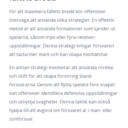
För att maximera fältets bredd bör offensiver
överväga att använda olika strategier. En effektiv
metod är att använda formationer som sprider ut
spelarna, såsom trips eller fyra-receiver-
uppställningar. Denna strategi tvingar försvaren
att täcka mer mark och kan skapa mismatchar.
En annan strategi involverar att använda rörelse
och skift för att skapa förvirring bland
försvararna. Genom att flytta spelare före snapet
kan offensiver identifiera defensiva uppställningar
och utnyttja svagheter. Denna taktik kan också
hjälpa till att avgöra om försvaret är i man- eller
zonförsvar.