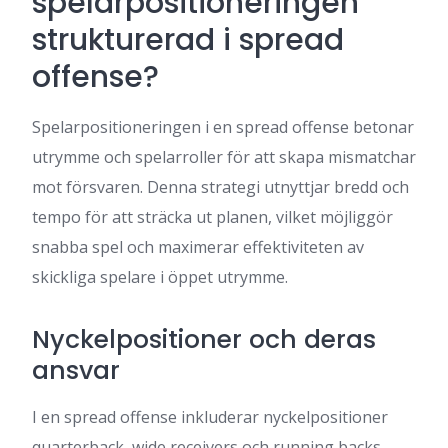
spelarpositioneringen
strukturerad i spread
offense?
Spelarpositioneringen i en spread offense betonar
utrymme och spelarroller för att skapa mismatchar
mot försvaren. Denna strategi utnyttjar bredd och
tempo för att sträcka ut planen, vilket möjliggör
snabba spel och maximerar effektiviteten av
skickliga spelare i öppet utrymme.
Nyckelpositioner och deras
ansvar
I en spread offense inkluderar nyckelpositioner
quarterback, wide receivers och running backs.