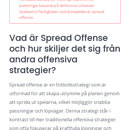
Justeringar baserat på defensiva scheman
Spelarens färdigheter som kompletterar spread
offense
Vad är Spread Offense
och hur skiljer det sig från
andra offensiva
strategier?
Spread offense är en fotbollsstrategi som är
utformad för att skapa utrymme på planen genom
att sprida ut spelarna, vilket möjliggör snabba
passningar och löpvägar. Denna strategi står i
kontrast till mer traditionella offensiva strategier
som ofta fokuserar på kraftfulla löpningar och