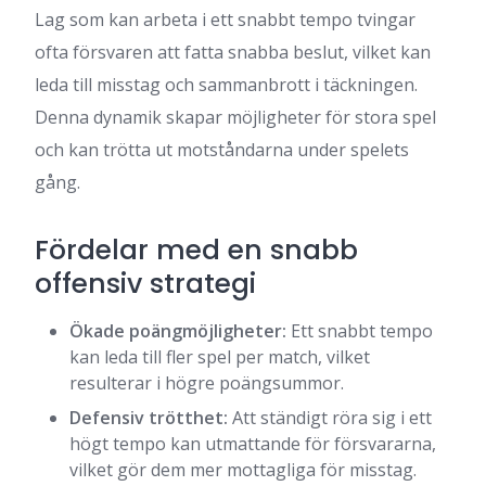
Lag som kan arbeta i ett snabbt tempo tvingar
ofta försvaren att fatta snabba beslut, vilket kan
leda till misstag och sammanbrott i täckningen.
Denna dynamik skapar möjligheter för stora spel
och kan trötta ut motståndarna under spelets
gång.
Fördelar med en snabb
offensiv strategi
Ökade poängmöjligheter:
Ett snabbt tempo
kan leda till fler spel per match, vilket
resulterar i högre poängsummor.
Defensiv trötthet:
Att ständigt röra sig i ett
högt tempo kan utmattande för försvararna,
vilket gör dem mer mottagliga för misstag.