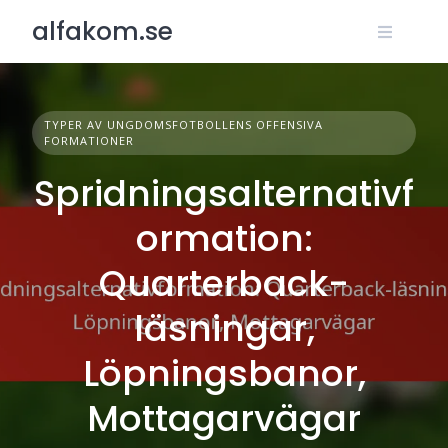
Skip
alfakom.se
to
content
TYPER AV UNGDOMSFOTBOLLENS OFFENSIVA
FORMATIONER
Spridningsalternativf
ormation:
Quarterback-
läsningar,
Löpningsbanor,
Mottagarvägar