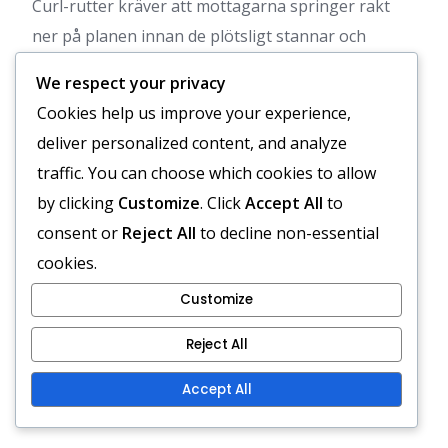
Curl-rutter kräver att mottagarna springer rakt
ner på planen innan de plötsligt stannar och
vänder tillbaka mot quarterbacken. Denna rutt är
We respect your privacy
effektiv för att skapa separation från försvararna
Cookies help us improve your experience,
och kan genomföras på olika djup. Mottagarna
deliver personalized content, and analyze
måste vara medvetna om sin omgivning för att
traffic. You can choose which cookies to allow
undvika att bli träffade efter fångsten.
by clicking
Customize
. Click
Accept All
to
Timing är avgörande för curl-rutter, eftersom
consent or
Reject All
to decline non-essential
quarterbacken måste släppa bollen precis när
cookies.
mottagaren gör sitt avbrott. Mottagarna bör
Customize
fokusera på sitt fotarbete för att säkerställa en
Reject All
ren stopp och sväng. Denna rutt används ofta i
situationer med mellanlånga passningar där
Accept All
försvaret kan spela off coverage.