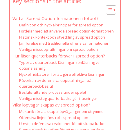
Key sections in the article:
Vad är Spread Option-formationen i fotboll?
Definition och nyckelprinciper för spread option
Fördelar med att använda spread option-formationen
Historisk kontext och utveckling av spread option
Jämförelse med traditionella offensiva formationer
Vanliga missuppfattningar om spread option
Hur läser quarterbacks försvar i spread option?
Typer av quarterback-läsningar zonläsning vs.
optionsläsning
Nyckelindikatorer för att göra effektiva läsningar
Påverkan av defensiva uppställningar på
quarterback-beslut
Beslutsfattande process under spelet
Vanliga misstag quarterbacks gör i läsningar
Vilka löpvägar skapas av spread option?
Mekanik för att skapa löpvägar genom utrymme
Offensiva linjemäns roll i spread option
Utnyttja defensiva reaktioner för att skapa luckor
Running back-tekniker för att maximera yardage