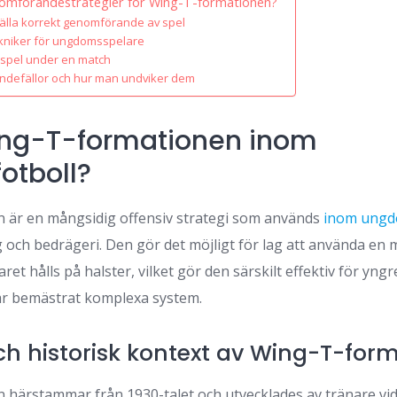
enomförandestrategier för Wing-T-formationen?
tälla korrekt genomförande av spel
niker för ungdomsspelare
spel under en match
ndefällor och hur man undviker dem
ing-T-formationen inom
otboll?
 är en mångsidig offensiv strategi som används
inom ungd
g och bedrägeri. Den gör det möjligt för lag att använda en 
ret hålls på halster, vilket gör den särskilt effektiv för yng
ar bemästrat komplexa system.
och historisk kontext av Wing-T-for
härstammar från 1930-talet och utvecklades av tränare vid