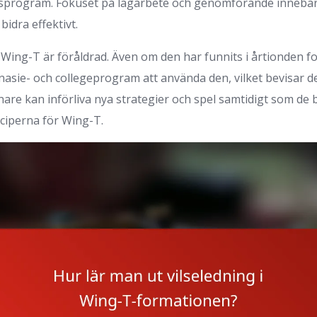
sprogram. Fokuset på lagarbete och genomförande innebär
bidra effektivt.
 Wing-T är föråldrad. Även om den har funnits i årtionden 
sie- och collegeprogram att använda den, vilket bevisar de
are kan införliva nya strategier och spel samtidigt som de 
ciperna för Wing-T.