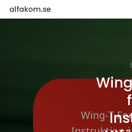
Skip
alfakom.se
to
content
Wing
Ins