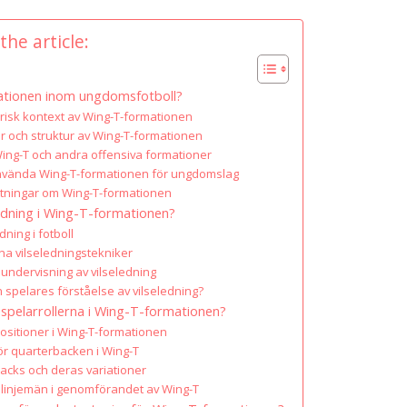
the article:
ationen inom ungdomsfotboll?
orisk kontext av Wing-T-formationen
 och struktur av Wing-T-formationen
Wing-T och andra offensiva formationer
använda Wing-T-formationen för ungdomslag
ttningar om Wing-T-formationen
ledning i Wing-T-formationen?
dning i fotboll
äna vilseledningstekniker
 undervisning av vilseledning
 spelares förståelse av vilseledning?
e spelarrollerna i Wing-T-formationen?
ositioner i Wing-T-formationen
r quarterbacken i Wing-T
backs och deras variationer
a linjemän i genomförandet av Wing-T