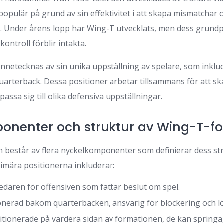
opulär på grund av sin effektivitet i att skapa mismatchar 
. Under årens lopp har Wing-T utvecklats, men dess grundp
kontroll förblir intakta.
netecknas av sin unika uppställning av spelare, som inklu
quarterback. Dessa positioner arbetar tillsammans för att s
assa sig till olika defensiva uppställningar.
onenter och struktur av Wing-T-f
består av flera nyckelkomponenter som definierar dess st
rimära positionerna inkluderar:
edaren för offensiven som fattar beslut om spel.
onerad bakom quarterbacken, ansvarig för blockering och l
tionerade på vardera sidan av formationen, de kan springa, 