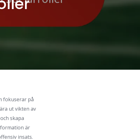
ller
m fokuserar på
ära ut vikten av
 och skapa
 formation är
fensiv insats.