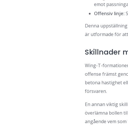
emot passninga
Offensiv linje:
S
Denna uppställning 
är utformade för at
Skillnader 
Wing-T-formationen 
offense främst geno
betona hastighet ell
försvaren.
En annan viktig ski
överlämna bollen til
angående vem som f