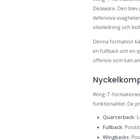
Delaware. Den blev p
defensiva svagheter
vilseledning och boll
Denna formation kän
en fullback och en 
offensiv som kan anp
Nyckelkomp
Wing-T-formationen 
funktionalitet. De p
Quarterback:
L
Fullback:
Positi
Wingbacks:
Posi