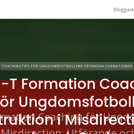
Bloggark
COACHINGTIPS FÖR UNGDOMSFOTBOLLENS OFFENSIVA FORMATIONER
-T Formation Coa
för Ungdomsfotboll
truktion i Misdirect