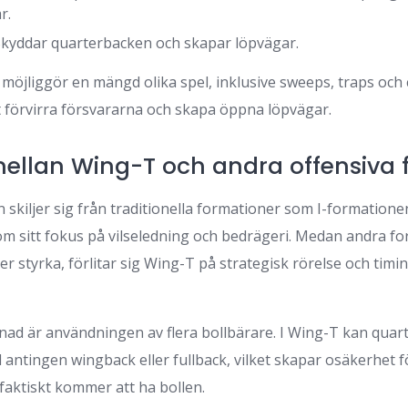
r.
kyddar quarterbacken och skapar löpvägar.
möjliggör en mängd olika spel, inklusive sweeps, traps och 
t förvirra försvararna och skapa öppna löpvägar.
mellan Wing-T och andra offensiva 
skiljer sig från traditionella formationer som I-formatione
m sitt fokus på vilseledning och bedrägeri. Medan andra f
er styrka, förlitar sig Wing-T på strategisk rörelse och timin
llnad är användningen av flera bollbärare. I Wing-T kan qua
l antingen wingback eller fullback, vilket skapar osäkerhet f
aktiskt kommer att ha bollen.