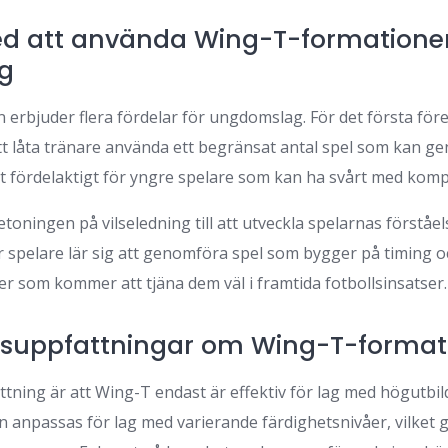
ed att använda Wing-T-formationen
g
erbjuder flera fördelar för ungdomslag. För det första för
 låta tränare använda ett begränsat antal spel som kan ge
ilt fördelaktigt för yngre spelare som kan ha svårt med kom
oningen på vilseledning till att utveckla spelarnas förståel
spelare lär sig att genomföra spel som bygger på timing oc
er som kommer att tjäna dem väl i framtida fotbollsinsatser.
ssuppfattningar om Wing-T-format
tning är att Wing-T endast är effektiv för lag med högutbild
 anpassas för lag med varierande färdighetsnivåer, vilket g