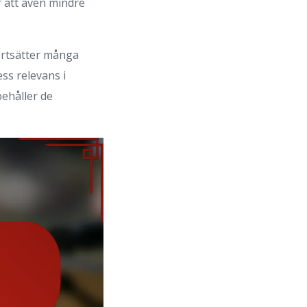
 att även mindre
fortsätter många
ss relevans i
behåller de