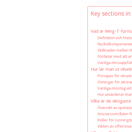
Key sections in 
Vad är Wing-T-form
Definition och hist
Nyckelkomponenter
Skillnader mellan 
Fördelar med att 
Vanliga missuppfa
Hur lär man ut vilse
Principer för vilsele
Övningar för att tr
Vanliga misstag vid
Hur utvärderar man
Vilka är de viktigast
Översikt av spelarp
Ansvarsområden fö
Roller för running 
Vikten av offensiv