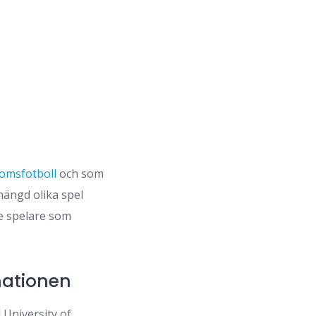
omsfotboll
och som
mängd olika spel
re spelare som
mationen
 University of