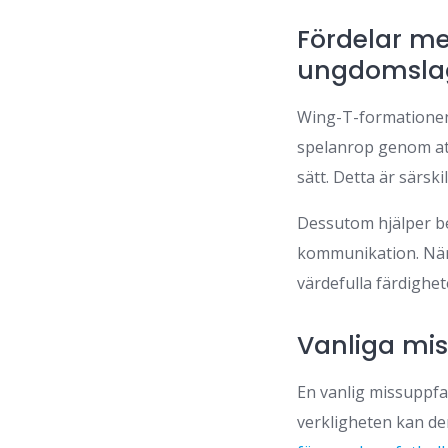
Fördelar m
ungdomsla
Wing-T-formationen 
spelanrop genom att
sätt. Detta är särsk
Dessutom hjälper bet
kommunikation. När 
värdefulla färdighet
Vanliga mi
En vanlig missuppfat
verkligheten kan den