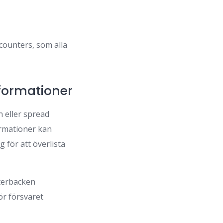
counters, som alla
formationer
n eller spread
ormationer kan
g för att överlista
rterbacken
ör försvaret