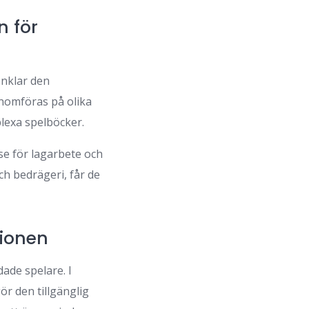
 för
enklar den
nomföras på olika
plexa spelböcker.
se för lagarbete och
h bedrägeri, får de
ionen
ade spelare. I
ör den tillgänglig