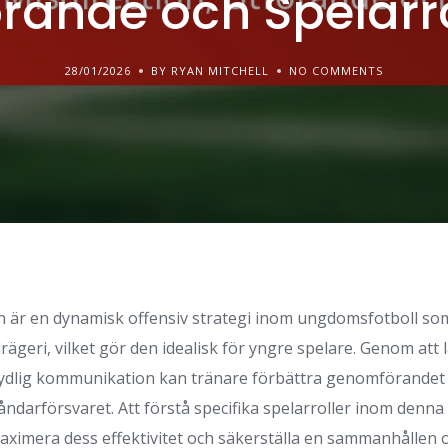
örande och Spelarro
28/01/2026
BY RYAN MITCHELL
NO COMMENTS
 är en dynamisk offensiv strategi inom ungdomsfotboll so
rägeri, vilket gör den idealisk för yngre spelare. Genom att l
 tydlig kommunikation kan tränare förbättra genomförandet
åndarförsvaret. Att förstå specifika spelarroller inom denna
aximera dess effektivitet och säkerställa en sammanhållen of