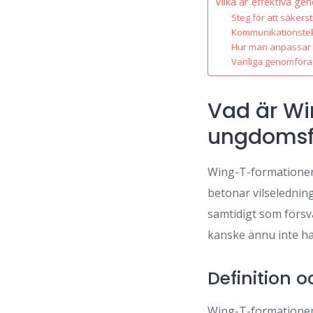
Vilka är effektiva g
Steg för att säkers
Kommunikationstek
Hur man anpassar 
Vanliga genomföra
Vad är W
ungdomsf
Wing-T-formationen
betonar vilselednin
samtidigt som försva
kanske ännu inte h
Definition 
Wing-T-formationen 