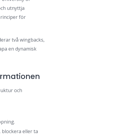
och utnyttja
rinciper för
derar två wingbacks,
kapa en dynamisk
ormationen
ruktur och
öpning.
blockera eller ta