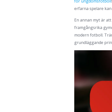
för ungdomsfotboll
erfarna spelare kan 
En annan myt är att
framgångsrika gymna
modern fotboll. Trän
grundläggande prin