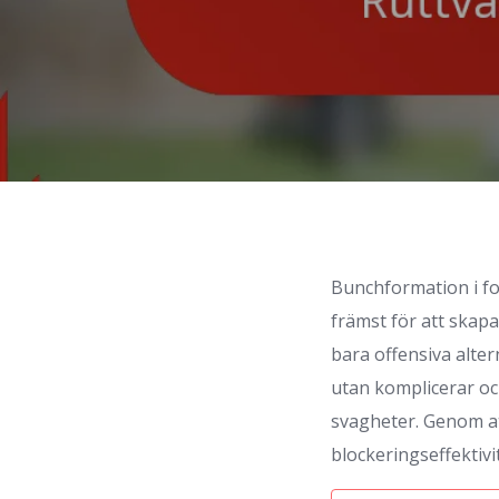
Bunchformation i fot
främst för att skap
bara offensiva alte
utan komplicerar ock
svagheter. Genom at
blockeringseffektivi