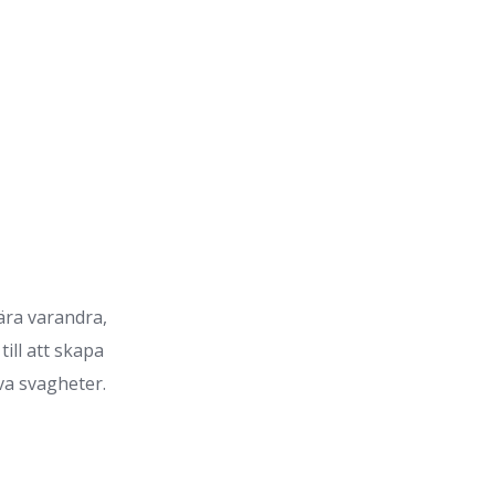
ära varandra,
till att skapa
va svagheter.