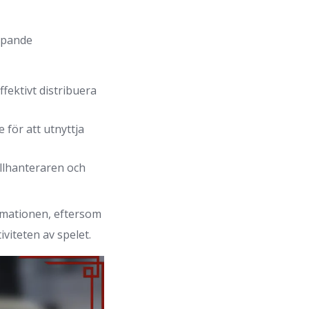
ripande
ffektivt distribuera
för att utnyttja
ollhanteraren och
rmationen, eftersom
viteten av spelet.