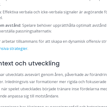
.
:
Effektiva verbala och icke-verbala signaler är avgörande 
l.
m avstånd:
Spelare behöver upprätthålla optimalt avstånd 
kerställa passningsalternativ.
arbetar tillsammans för att skapa en dynamisk offensiv st
nsiva strategier
.
ntext och utveckling
r utvecklats avsevärt genom åren, påverkade av förändring
r. Inledningsvis var formationer mer rigida och fokuserade 
 när spelet utvecklades började tränare inse fördelarna med
de anpassa sig till motståndare.