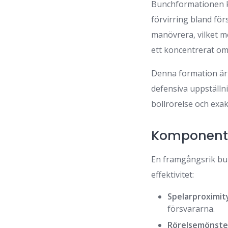
Bunchformationen kän
förvirring bland för
manövrera, vilket m
ett koncentrerat om
Denna formation är sä
defensiva uppställ
bollrörelse och exak
Komponente
En framgångsrik bu
effektivitet:
Spelarproximit
försvararna.
Rörelsemönste