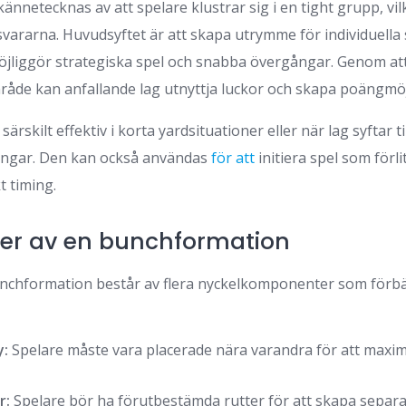
netecknas av att spelare klustrar sig i en tight grupp, vilke
svararna. Huvudsyftet är att skapa utrymme för individuella 
öjliggör strategiska spel och snabba övergångar. Genom att 
råde kan anfallande lag utnyttja luckor och skapa poängmöj
rskilt effektiv i korta yardsituationer eller när lag syftar til
ningar. Den kan också användas
för att
initiera spel som förl
t timing.
r av en bunchformation
nchformation består av flera nyckelkomponenter som förbä
y:
Spelare måste vara placerade nära varandra för att maxim
r:
Spelare bör ha förutbestämda rutter för att skapa separ