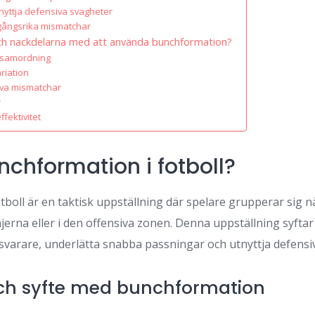
utnyttja defensiva svagheter
mgångsrika mismatchar
 och nackdelarna med att använda bunchformation?
 samordning
riation
iva mismatchar
r
ffektivitet
nchformation i fotboll?
tboll är en taktisk uppställning där spelare grupperar sig n
njerna eller i den offensiva zonen. Denna uppställning syftar 
varare, underlätta snabba passningar och utnyttja defensi
och syfte med bunchformation