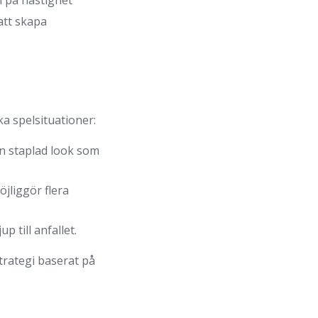
 på hastighet
att skapa
ka spelsituationer:
en staplad look som
öjliggör flera
 till anfallet.
strategi baserat på