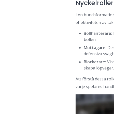
Nyckelrolle
I en bunchformation 
effektiviteten av tak
Bollhanterare:
bollen.
Mottagare:
Des
defensiva svagh
Blockerare:
Viss
skapa löpvägar
Att förstå dessa ro
varje spelares handl