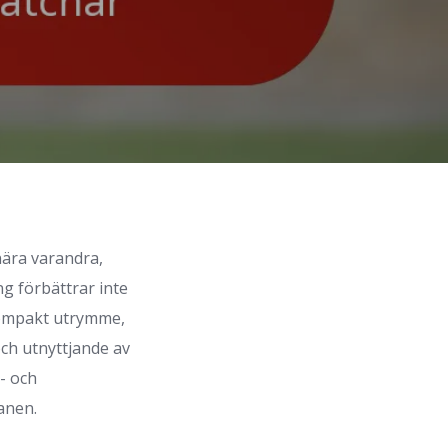
nära varandra,
g förbättrar inte
 kompakt utrymme,
och utnyttjande av
- och
lanen.