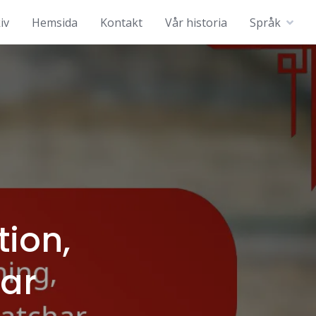
iv
Hemsida
Kontakt
Vår historia
Språk
a
tion,
ar