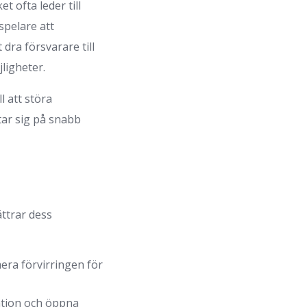
t ofta leder till
spelare att
dra försvarare till
ligheter.
l att störa
itar sig på snabb
ttrar dess
era förvirringen för
ation och öppna