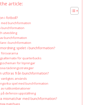
the article:
n i fotboll?
te med bunchformation
n bunchformation
ch utveckling
r av bunchformation
elare i bunchformation
amordning spelet i bunchformation?
r försvararna
gsalternativ för quarterbacks
ngsscheman för löpningar
iva täckningsstrategier
kan utföras från bunchformation?
 vanligtvis används
ngsrika spel med bunchformation
g av ruttkombinationer
 på defensiv uppställning
iva mismatchar med bunchformation?
aktiga matchups