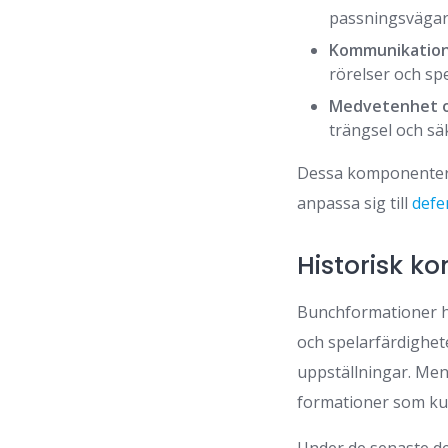
passningsvägar
Kommunikation
rörelser och spe
Medvetenhet o
trängsel och sä
Dessa komponenter 
anpassa sig till
defe
Historisk ko
Bunchformationer ha
och spelarfärdighete
uppställningar. Men
formationer som kun