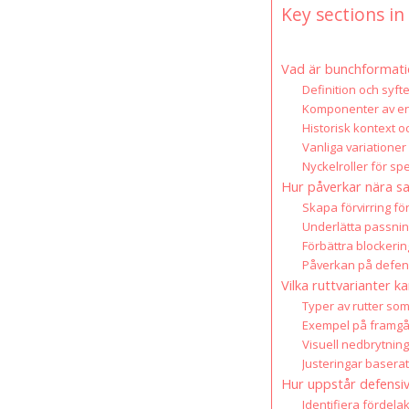
Key sections in 
Vad är bunchformatio
Definition och syf
Komponenter av e
Historisk kontext o
Vanliga variatione
Nyckelroller för sp
Hur påverkar nära s
Skapa förvirring fö
Underlätta passnin
Förbättra blockeri
Påverkan på defens
Vilka ruttvarianter 
Typer av rutter som
Exempel på framgå
Visuell nedbrytnin
Justeringar baserat
Hur uppstår defens
Identifiera fördel