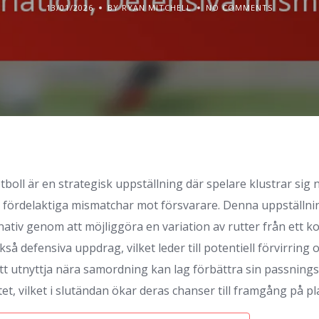
13/01/2026
BY RYAN MITCHELL
NO COMMENTS
boll är en strategisk uppställning där spelare klustrar sig 
a fördelaktiga mismatchar mot försvarare. Denna uppställnin
rnativ genom att möjliggöra en variation av rutter från ett
så defensiva uppdrag, vilket leder till potentiell förvirring 
t utnyttja nära samordning kan lag förbättra sin passnings
tet, vilket i slutändan ökar deras chanser till framgång på p