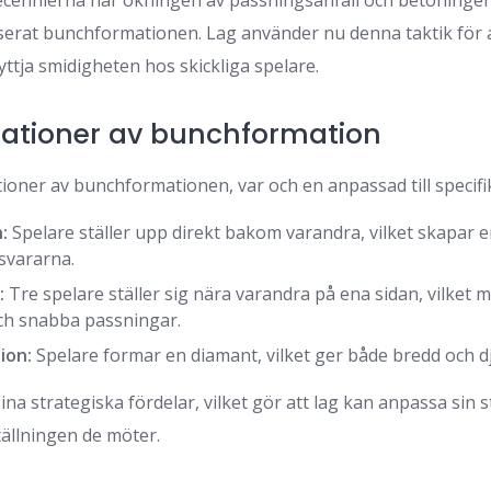
ecennierna har ökningen av passningsanfall och betoningen
iserat bunchformationen. Lag använder nu denna taktik för 
ttja smidigheten hos skickliga spelare.
iationer av bunchformation
ationer av bunchformationen, var och en anpassad till specifi
:
Spelare ställer upp direkt bakom varandra, vilket skapar 
rsvararna.
:
Tre spelare ställer sig nära varandra på ena sidan, vilket m
och snabba passningar.
ion:
Spelare formar en diamant, vilket ger både bredd och djup
sina strategiska fördelar, vilket gör att lag kan anpassa sin 
ällningen de möter.