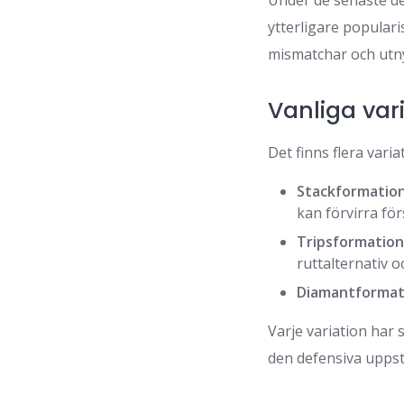
Under de senaste d
ytterligare popular
mismatchar och utny
Vanliga var
Det finns flera vari
Stackformation
kan förvirra fö
Tripsformation
ruttalternativ 
Diamantformat
Varje variation har 
den defensiva uppst