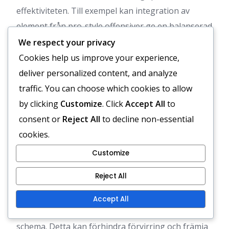
effektiviteten. Till exempel kan integration av
element från pro-style offensiver ge en balanserad
attack, vilket möjliggör både kraftfull löpning och
We respect your privacy
snabba passningar.
Cookies help us improve your experience,
deliver personalized content, and analyze
En annan effektiv kombination är användningen av
traffic. You can choose which cookies to allow
zone-read-koncept, där quarterbacken läser av
by clicking
Customize
. Click
Accept All
to
den defensiva ändbacken för att avgöra om de ska
consent or
Reject All
to decline non-essential
överlämna eller behålla bollen. Denna dual-threat-
cookies.
förmåga kan sträcka ut försvaren och skapa
Customize
löpvägar.
Reject All
När man blandar filosofier bör tränare fokusera
på att upprätthålla tydlighet i spelanrop och
Accept All
säkerställa att spelarna förstår sina roller i varje
schema. Detta kan förhindra förvirring och främja