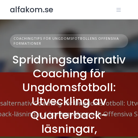
Skip
alfakom.se
to
content
COACHINGTIPS FÖR UNGDOMSFOTBOLLENS OFFENSIVA
FORMATIONER
Spridningsalternativ
Coaching för
Ungdomsfotboll:
Utveckling av
Quarterback-
läsningar,