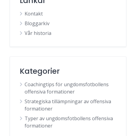
Länkar
Kontakt
Bloggarkiv
Vår historia
Kategorier
Coachingtips för ungdomsfotbollens
offensiva formationer
Strategiska tillämpningar av offensiva
formationer
Typer av ungdomsfotbollens offensiva
formationer