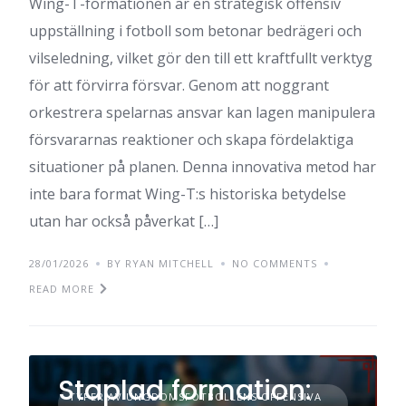
Wing-T-formationen är en strategisk offensiv
uppställning i fotboll som betonar bedrägeri och
vilseledning, vilket gör den till ett kraftfullt verktyg
för att förvirra försvar. Genom att noggrant
orkestrera spelarnas ansvar kan lagen manipulera
försvararnas reaktioner och skapa fördelaktiga
situationer på planen. Denna innovativa metod har
inte bara format Wing-T:s historiska betydelse
utan har också påverkat […]
28/01/2026
BY RYAN MITCHELL
NO COMMENTS
READ MORE
Staplad formation:
TYPER AV UNGDOMSFOTBOLLENS OFFENSIVA