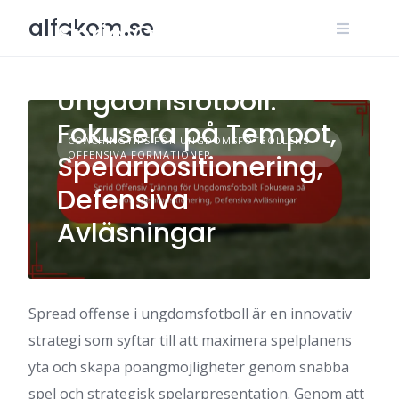
Skip
alfakom.se
Sprid Offensiv
to
content
Träning för
Ungdomsfotboll:
Fokusera på Tempot,
COACHINGTIPS FÖR UNGDOMSFOTBOLLENS
OFFENSIVA FORMATIONER
Spelarpositionering,
Defensiva
Avläsningar
Spread offense i ungdomsfotboll är en innovativ
strategi som syftar till att maximera spelplanens
yta och skapa poängmöjligheter genom snabba
spel och strategisk spelarpresentation. Genom att