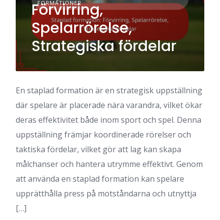
FORMATIONER
Förvirring,
Spelarrörelse,
Strategiska fördelar
En staplad formation är en strategisk uppställning
där spelare är placerade nära varandra, vilket ökar
deras effektivitet både inom sport och spel. Denna
uppställning främjar koordinerade rörelser och
taktiska fördelar, vilket gör att lag kan skapa
målchanser och hantera utrymme effektivt. Genom
att använda en staplad formation kan spelare
upprätthålla press på motståndarna och utnyttja
[…]