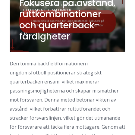
Fokusera på avstånd,
COACHINGTIPS FÖR UNGDOMSFOTBOLLENS
OFFENSIVA FORMATIONER
ruttkombinationer
och quarterback-
färdigheter
Den tomma backfieldformationen i
ungdomsfotboll positionerar strategiskt
quarterbacken ensam, vilket maximerar
passningsmöjligheterna och skapar mismatcher
mot försvaren. Denna metod betonar vikten av
avstånd, vilket förbättrar ruttutförandet och
sträcker försvarslinjen, vilket gör det utmanande
för försvarare att täcka flera mottagare. Genom att