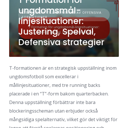
T Formation för
ungdomsmål-
STRATEGISKA TILLÄMPNINGAR AV OFFENSIVA
FORMATIONER
linjesituationer:
Justering, Spelval,
Defensiva strategier
T-formationen är en strategisk uppställning inom
ungdomsfotboll som excellerar i
mållinjesituationer, med tre running backs
placerade i en “T”-form bakom quarterbacken.
Denna uppställning förbättrar inte bara
blockeringsscheman utan erbjuder också
mångsidiga spelalternativ, vilket gör det viktigt för