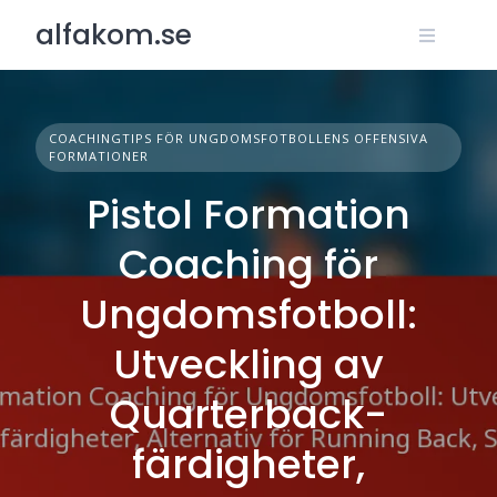
Skip
alfakom.se
to
content
COACHINGTIPS FÖR UNGDOMSFOTBOLLENS OFFENSIVA
FORMATIONER
Pistol Formation
Coaching för
Ungdomsfotboll:
Utveckling av
Quarterback-
färdigheter,