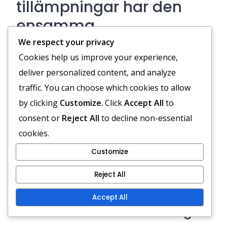
tillämpningar har den
ensamma
backformationen för
We respect your privacy
Cookies help us improve your experience,
tränare?
deliver personalized content, and analyze
traffic. You can choose which cookies to allow
Den ensamma backformationen erbjuder tränare
by clicking
Customize
. Click
Accept All
to
en mångsidig offensiv strategi som betonar
consent or
Reject All
to decline non-essential
avstånd, blockeringsscheman och
cookies.
anpassningsbarhet till olika spelsituationer. Denna
formation möjliggör effektiva löp- och
Customize
passningsspel, vilket gör den till ett värdefullt
Reject All
verktyg för offensiva koordinatorer.
Accept All
Insikter om offensiv strategi